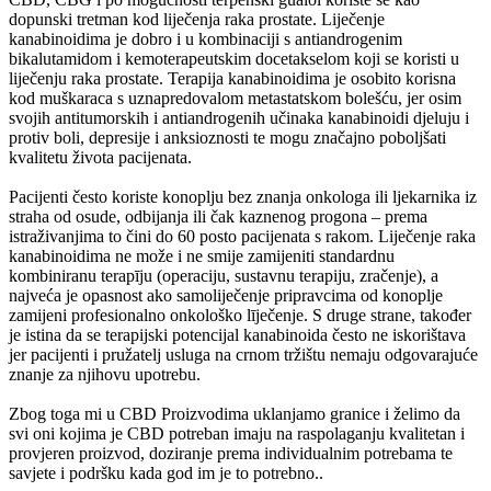
dopunski tretman kod liječenja raka prostate. Liječenje
kanabinoidima je dobro i u kombinaciji s antiandrogenim
bikalutamidom i kemoterapeutskim docetakselom koji se koristi u
liječenju raka prostate. Terapija kanabinoidima je osobito korisna
kod muškaraca s uznapredovalom metastatskom bolešću, jer osim
svojih antitumorskih i antiandrogenih učinaka kanabinoidi djeluju i
protiv boli, depresije i anksioznosti te mogu značajno poboljšati
kvalitetu života pacijenata.
Pacijenti često koriste konoplju bez znanja onkologa ili ljekarnika iz
straha od osude, odbijanja ili čak kaznenog progona – prema
istraživanjima to čini do 60 posto pacijenata s rakom. Liječenje raka
kanabinoidima ne može i ne smije zamijeniti standardnu
kombiniranu terapīju (operaciju, sustavnu terapiju, zračenje), a
najveća je opasnost ako samoliječenje pripravcima od konoplje
zamijeni profesionalno onkološko līječenje. S druge strane, također
je istina da se terapijski potencijal kanabinoida često ne iskorištava
jer pacijenti i pružatelj usluga na crnom tržištu nemaju odgovarajuće
znanje za njihovu upotrebu.
Zbog toga mi u CBD Proizvodima uklanjamo granice i želimo da
svi oni kojima je CBD potreban imaju na raspolaganju kvalitetan i
provjeren proizvod, doziranje prema individualnim potrebama te
savjete i podršku kada god im je to potrebno..