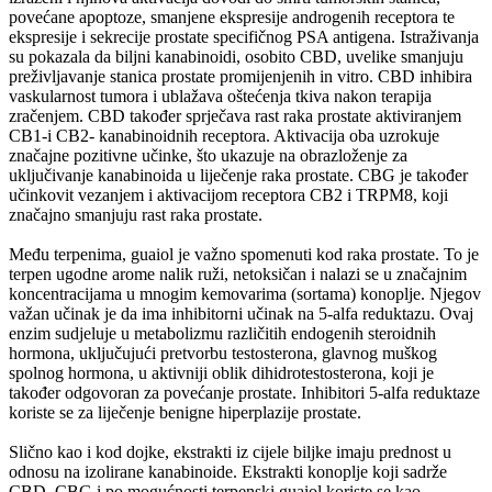
povećane apoptoze, smanjene ekspresije androgenih receptora te
ekspresije i sekrecije prostate specifičnog PSA antigena. Istraživanja
su pokazala da biljni kanabinoidi, osobito CBD, uvelike smanjuju
preživljavanje stanica prostate promijenjenih in vitro. CBD inhibira
vaskularnost tumora i ublažava oštećenja tkiva nakon terapija
zračenjem. CBD također sprječava rast raka prostate aktiviranjem
CB1-i CB2- kanabinoidnih receptora. Aktivacija oba uzrokuje
značajne pozitivne učinke, što ukazuje na obrazloženje za
uključivanje kanabinoida u liječenje raka prostate. CBG je također
učinkovit vezanjem i aktivacijom receptora CB2 i TRPM8, koji
značajno smanjuju rast raka prostate.
Među terpenima, guaiol je važno spomenuti kod raka prostate. To je
terpen ugodne arome nalik ruži, netoksičan i nalazi se u značajnim
koncentracijama u mnogim kemovarima (sortama) konoplje. Njegov
važan učinak je da ima inhibitorni učinak na 5-alfa reduktazu. Ovaj
enzim sudjeluje u metabolizmu različitih endogenih steroidnih
hormona, uključujući pretvorbu testosterona, glavnog muškog
spolnog hormona, u aktivniji oblik dihidrotestosterona, koji je
također odgovoran za povećanje prostate. Inhibitori 5-alfa reduktaze
koriste se za liječenje benigne hiperplazije prostate.
Slično kao i kod dojke, ekstrakti iz cijele biljke imaju prednost u
odnosu na izolirane kanabinoide. Ekstrakti konoplje koji sadrže
CBD, CBG i po mogućnosti terpenski guaiol koriste se kao