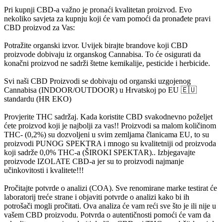
Pri kupnji CBD-a važno je pronaći kvalitetan proizvod. Evo
nekoliko savjeta za kupnju koji će vam pomoći da pronađete pravi
CBD proizvod za Vas:
Potražite organski izvor. Uvijek birajte brandove koji CBD
proizvode dobivaju iz organskog Cannabisa. To će osigurati da
konačni proizvod ne sadrži štetne kemikalije, pesticide i herbicide.
Svi naši CBD Proizvodi se dobivaju od organski uzgojenog
Cannabisa (INDOOR/OUTDOOR) u Hrvatskoj po EU 🇪🇺
standardu (HR EKO)
Provjerite THC sadržaj. Kada koristite CBD svakodnevno poželjet
ćete proizvod koji je najbolji za vas!! Proizvodi sa malom količinom
THC- (0,2%) su dozvoljeni u svim zemljama članicama EU, to su
proizvodi PUNOG SPEKTRA i mnogo su kvalitetniji od proizvoda
koji sadrže 0,0% THC-a (ŠIROKI SPEKTAR).. Izbjegavajte
proizvode IZOLATE CBD-a jer su to proizvodi najmanje
učinkovitosti i kvalitete!!!
Pročitajte potvrde o analizi (COA). Sve renomirane marke testirat će
laboratorij treće strane i objaviti potvrde o analizi kako bi ih
potrošači mogli pročitati. Ova analiza će vam reći sve što je ili nije u
vašem CBD proizvodu. Potvrda o autentičnosti pomoći će vam da