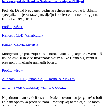
Intervju s prof. dr. Davidom Neubauerom i studija iz 2018god.
Prof. dr. David Neubauer, pedijatar i dječji neurolog u Ljubljani,
specijaliziran je za razvojnu, dječju i adolescentnu neurologiju na
Klinici za pedijatriju.
Pročitaj više »
Kancer i CBD (kanabidiol)
Kancer i CBD (kanabidiol)
Mnoge studije pokazuju da su endokanabinoidi, koje proizvodi naš
imunološki sustav, te fitokanabinoidi iz biljke Cannabis, važni u
prevenciji i liječenju malignih bolesti.
Pročitaj više »
Autizam i CBD (kanabidiol) : Hasina & Maksim
Autizam i CBD (kanabidiol) : Hasina & Maksim
Ni jednom nismo videli suzu na Maksimovom licu jer ga nešto boli,
i ti dani oporavka prošli su nam u roditeljskoj nesanici, ali je mom