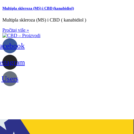
Multipla skleroza (MS) i CBD (kanabidiol)
Multipla skleroza (MS) i CBD ( kanabidiol )
Pročitaj više »
acebook
nstagram
Users