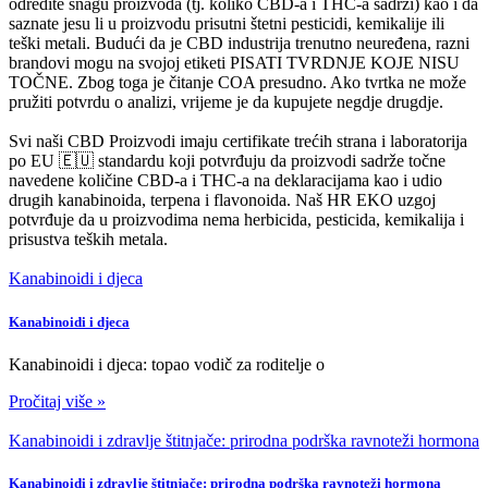
odredite snagu proizvoda (tj. koliko CBD-a i THC-a sadrži) kao i da
saznate jesu li u proizvodu prisutni štetni pesticidi, kemikalije ili
teški metali. Budući da je CBD industrija trenutno neuređena, razni
brandovi mogu na svojoj etiketi PISATI TVRDNJE KOJE NISU
TOČNE. Zbog toga je čitanje COA presudno. Ako tvrtka ne može
pružiti potvrdu o analizi, vrijeme je da kupujete negdje drugdje.
Svi naši CBD Proizvodi imaju certifikate trećih strana i laboratorija
po EU 🇪🇺 standardu koji potvrđuju da proizvodi sadrže točne
navedene količine CBD-a i THC-a na deklaracijama kao i udio
drugih kanabinoida, terpena i flavonoida. Naš HR EKO uzgoj
potvrđuje da u proizvodima nema herbicida, pesticida, kemikalija i
prisustva teških metala.
Kanabinoidi i djeca
Kanabinoidi i djeca
Kanabinoidi i djeca: topao vodič za roditelje o
Pročitaj više »
Kanabinoidi i zdravlje štitnjače: prirodna podrška ravnoteži hormona
Kanabinoidi i zdravlje štitnjače: prirodna podrška ravnoteži hormona