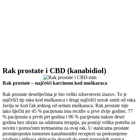
Rak prostate i CBD (kanabidiol)
Rak prostate – najčešći karcinom kod muškaraca
Rak prostate desetljećima je bio veliki zdravstveni izazov. To je
najčešći tip raka kod muškaraca i drugi najčešći uzrok smrti od raka.
Javlja se kod čak jednog od sedam muškaraca. Rak prostate nije
lako liječiti jer 45 % pacijenata ima recidiv u prve dvije godine, 77
% pacijenata u prvih pet godina i 96 % pacijenata nakon deset
godina bez obzira na odabranu terapiju, pa postoji velika potreba za
novim i pomoćnim tretmanima za ovaj rak. U stanicama prostate
promijenjenim tumorom kanabinoidni receptori su prekomjerno
izraženi i njihova aktivacija dovodi do smrti tumorskih stanica,