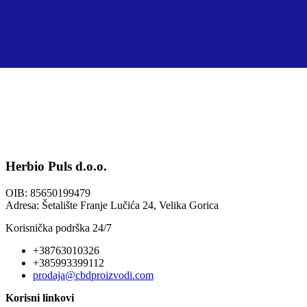
Herbio Puls d.o.o.
OIB: 85650199479
Adresa: Šetalište Franje Lučića 24, Velika Gorica
Korisnička podrška 24/7
+38763010326
+385993399112
prodaja@cbdproizvodi.com
Korisni linkovi