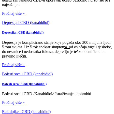
detetu zahvaljujući CBD-u oporavak došao bezbolno i brzo, što je i
najvažnije.
Pročitaj više »
Depresija i CBD (kanabidiol)
Depresija i CBD (kanabidiol)
Depresija je komplicirano stanje koje pogađa oko 300 milijuna ljudi
širom svijeta. Uz širok spektar simptoma, od osjećaja tuge i tjeskobe,
do nesanice i nedostatka fokusa, depresiju je teško identificirati i
pravilno liječiti.
Pročitaj više »
Bolesti srca i CBD (kanabidiol)
Bolesti srca i CBD (kanabidiol)
Bolesti srca i CBD /Kanabidiol/: Istraživanje i dobrobiti
Pročitaj više »
Rak dojke i CBD (kanabidiol)