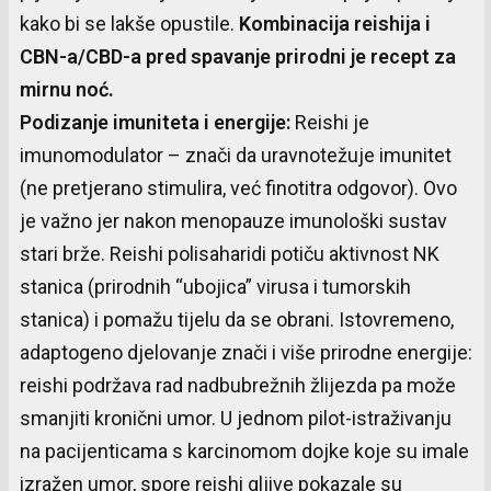
kako bi se lakše opustile.
Kombinacija
reishija
i
CBN-a/CBD-a pred
spavanje
prirodni
je
recept
za
mirnu
noć
.
Podizanje
imuniteta
i
energije
:
Reishi je
imunomodulator – znači da uravnotežuje imunitet
(ne pretjerano stimulira, već finotitra odgovor). Ovo
je važno jer nakon menopauze imunološki sustav
stari brže. Reishi polisaharidi potiču aktivnost NK
stanica (prirodnih “ubojica” virusa i tumorskih
stanica) i pomažu tijelu da se obrani. Istovremeno,
adaptogeno djelovanje znači i više prirodne energije:
reishi podržava rad nadbubrežnih žlijezda pa može
smanjiti kronični umor. U jednom pilot-istraživanju
na pacijenticama s karcinomom dojke koje su imale
izražen umor, spore reishi gljive pokazale su