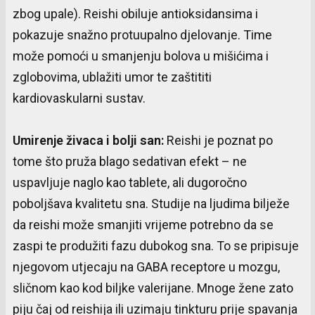
zbog upale). Reishi obiluje antioksidansima i
pokazuje snažno protuupalno djelovanje. Time
može pomoći u smanjenju bolova u mišićima i
zglobovima, ublažiti umor te zaštititi
kardiovaskularni sustav.
Umirenje
živaca
i
bolji
san
:
Reishi je poznat po
tome što pruža blago sedativan efekt – ne
uspavljuje naglo kao tablete, ali dugoročno
poboljšava kvalitetu sna. Studije na ljudima bilježe
da reishi može smanjiti vrijeme potrebno da se
zaspi te produžiti fazu dubokog sna. To se pripisuje
njegovom utjecaju na GABA receptore u mozgu,
sličnom kao kod biljke valerijane. Mnoge žene zato
piju čaj od reishija ili uzimaju tinkturu prije spavanja