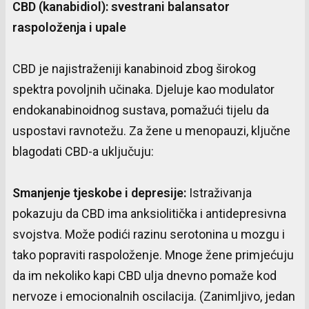
CBD (
kanabidiol
):
svestrani
balansator
raspoloženja
i
upale
CBD je najistraženiji kanabinoid zbog širokog
spektra povoljnih učinaka. Djeluje kao modulator
endokanabinoidnog sustava, pomažući tijelu da
uspostavi ravnotežu. Za žene u menopauzi, ključne
blagodati CBD-a uključuju:
Smanjenje
tjeskobe
i
depresije
:
Istraživanja
pokazuju da CBD ima anksiolitička i antidepresivna
svojstva. Može podići razinu serotonina u mozgu i
tako popraviti raspoloženje. Mnoge žene primjećuju
da im nekoliko kapi CBD ulja dnevno pomaže kod
nervoze i emocionalnih oscilacija. (Zanimljivo, jedan