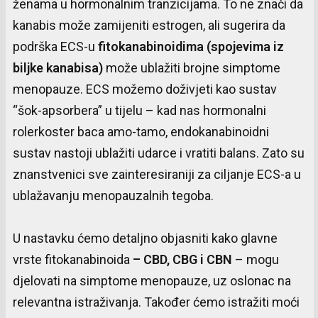
ženama u hormonalnim tranzicijama. To ne znači da
kanabis može zamijeniti estrogen, ali sugerira da
podrška ECS-u
fitokanabinoidima
(
spojevima
iz
biljke
kanabisa
)
može ublažiti brojne simptome
menopauze. ECS možemo doživjeti kao sustav
“šok-apsorbera” u tijelu – kad nas hormonalni
rolerkoster baca amo-tamo, endokanabinoidni
sustav nastoji ublažiti udarce i vratiti balans. Zato su
znanstvenici sve zainteresiraniji za ciljanje ECS-a u
ublažavanju menopauzalnih tegoba.
U nastavku ćemo detaljno objasniti kako glavne
vrste fitokanabinoida
– CBD, CBG
i
CBN
– mogu
djelovati na simptome menopauze, uz oslonac na
relevantna istraživanja. Također ćemo istražiti moći