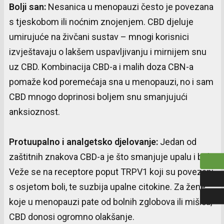
Bolji
san
:
Nesanica u menopauzi često je povezana
s tjeskobom ili noćnim znojenjem. CBD djeluje
umirujuće na živčani sustav – mnogi korisnici
izvještavaju o lakšem uspavljivanju i mirnijem snu
uz CBD. Kombinacija CBD-a i malih doza CBN-a
pomaže kod poremećaja sna u menopauzi, no i sam
CBD mnogo doprinosi boljem snu smanjujući
anksioznost.
Protuupalno
i
analgetsko
djelovanje
:
Jedan od
zaštitnih znakova CBD-a je što smanjuje upalu i bol.
Veže se na receptore poput TRPV1 koji su povezani
s osjetom boli, te suzbija upalne citokine. Za žene
koje u menopauzi pate od bolnih zglobova ili mišića,
CBD donosi ogromno olakšanje.