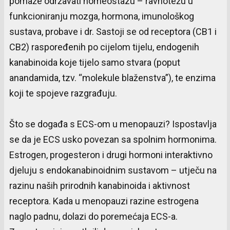
pomaže održavati homeostazu – ravnotežu u
funkcioniranju mozga, hormona, imunološkog
sustava, probave i dr. Sastoji se od receptora (CB1 i
CB2) raspoređenih po cijelom tijelu, endogenih
kanabinoida koje tijelo samo stvara (poput
anandamida, tzv. “molekule blaženstva”), te enzima
koji te spojeve razgrađuju.
Što se događa s ECS-om u menopauzi? Ispostavlja
se da je ECS usko povezan sa spolnim hormonima.
Estrogen, progesteron i drugi hormoni interaktivno
djeluju s endokanabinoidnim sustavom – utječu na
razinu naših prirodnih kanabinoida i aktivnost
receptora. Kada u menopauzi razine estrogena
naglo padnu, dolazi do poremećaja ECS-a.