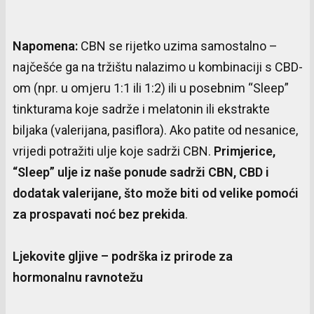
Napomena
:
CBN se rijetko uzima samostalno –
najčešće ga na tržištu nalazimo u kombinaciji s CBD-
om (npr. u omjeru 1:1 ili 1:2) ili u posebnim “Sleep”
tinkturama koje sadrže i melatonin ili ekstrakte
biljaka (valerijana, pasiflora). Ako patite od nesanice,
vrijedi potražiti ulje koje sadrži CBN.
Primjerice
,
“Sleep”
ulje
iz
naše
ponude
sadrži
CBN, CBD
i
dodatak
valerijane
,
što
može
biti
od
velike
pomoći
za
prospavati
noć
bez
prekida
.
Ljekovite
gljive
–
podrška
iz
prirode
za
hormonalnu
ravnotežu