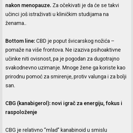
nakon
menopauze
.
Za očekivati je da će se takvi
učinci još istraživati u kliničkim studijama na
ženama..
Bottom line:
CBD je poput švicarskog nožića –
pomaže na više frontova. Ne izaziva psihoaktivne
učinke niti ovisnost, pa je pogodan za dugotrajno
svakodnevno uzimanje. Mnoge žene ga koriste kao
prirodnu pomoć za smirenje, protiv valunga i za bolji
san.
CBG (
kanabigerol
): novi
igrač
za
energiju
,
fokus
i
raspoloženje
CBG je relativno “mlad” kanabinoid u smislu