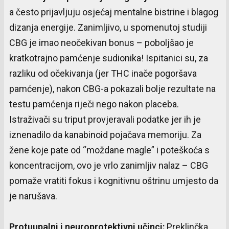
a često prijavljuju osjećaj mentalne bistrine i blagog
dizanja energije. Zanimljivo, u spomenutoj studiji
CBG je imao neočekivan bonus – poboljšao je
kratkotrajno pamćenje sudionika! Ispitanici su, za
razliku od očekivanja (jer THC inače pogoršava
pamćenje), nakon CBG-a pokazali bolje rezultate na
testu pamćenja riječi nego nakon placeba.
Istraživači su triput provjeravali podatke jer ih je
iznenadilo da kanabinoid pojačava memoriju. Za
žene koje pate od “moždane magle” i poteškoća s
koncentracijom, ovo je vrlo zanimljiv nalaz – CBG
pomaže vratiti fokus i kognitivnu oštrinu umjesto da
je narušava.
Protuupalni
i
neuroprotektivni
učinci
:
Preklinčka