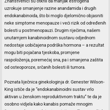
Znanstvenici su otkrili da manjak estrogena
uzrokuje smanjenje razine anandamida i drugih
endokanabinoida, što bi moglo djelomično objasniti
neke simptome menopauze i veći rizik od određenih
bolesti u postmenopauzi. Drugim riječima, našem
unutarnjem kanabinoidnom sustavu odjednom
nedostaje uobičajena podrška hormona – a rezultat
mogu biti pojačana tjeskoba, promjene
raspoloženja, poremećaj sna, pa i smanjena zaštita
od osteoporoze, srčanih bolesti ili tumora.
Poznata liječnica ginekologinja dr. Genester Wilson-
King ističe da je “endokanabinoidni sustav vrlo
aktivan u ženskom reproduktivnom traktu” te da je
osobno vidjela kako kanabis pomaže mnogim