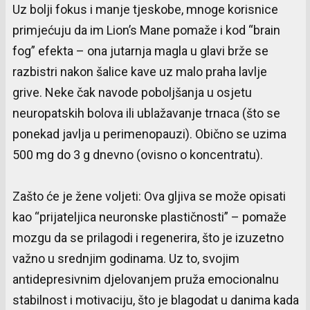
Uz bolji fokus i manje tjeskobe, mnoge korisnice
primjećuju da im Lion’s Mane pomaže i kod “brain
fog” efekta – ona jutarnja magla u glavi brže se
razbistri nakon šalice kave uz malo praha lavlje
grive. Neke čak navode poboljšanja u osjetu
neuropatskih bolova ili ublažavanje trnaca (što se
ponekad javlja u perimenopauzi). Obično se uzima
500 mg do 3 g dnevno (ovisno o koncentratu).
Zašto će je žene voljeti: Ova gljiva se može opisati
kao “prijateljica neuronske plastičnosti” – pomaže
mozgu da se prilagodi i regenerira, što je izuzetno
važno u srednjim godinama. Uz to, svojim
antidepresivnim djelovanjem pruža emocionalnu
stabilnost i motivaciju, što je blagodat u danima kada