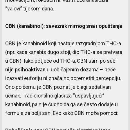
“valovi” tijekom dana.
CBN (
kanabinol
):
saveznik
mirnog
sna
i
opuštanja
CBN je kanabinoid koji nastaje razgradnjom THC-a
(npr. kada kanabis dugo stoji, dio THC-a se pretvara
u CBN). Iako potječe od THC-a, CBN sam po sebi
nije
psihoaktivan
u uobičajenim dozama – neće
izazvati euforiju ni značajno poremetiti percepciju.
Ono po čemu je CBN poznat je blagi sedativan
učinak. Tradicionalno glasi za “uspavljujući”
kanabinoid, pa nije čudno da ga se često dodaje u
formule za bolji san. Evo kako CBN može pomoći: