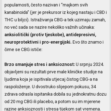
popularnosti, često nazivan i “majkom svih
kanabinoida” (jer je prekursor iz kojeg nastaju i CBD i
THC u biljci). Istraživanja CBG-a tek uzimaju zamah,
no već sada se nazire nekoliko važnih učinaka:
anksiolitički
(
protiv
tjeskobe
),
antidepresivni
,
neuroprotektivni
i pro-
energijski
.
Evo što znamo i
čime se CBG ističe:
Brzo
smanjuje
stres
i
anksioznost
:
U srpnju 2024.
objavljeni su rezultati prve male kliničke studije na
ljudima koja je ispitivala utjecaj čistog CBG-a na
raspoloženje. U dvostruko slijepom pokusu, 34
zdrava odrasla ispitanika dobila su jednokratnu dozu
od 20 mg CBG ili placebo, a potom su im mjerene
razine anksioznosti i stresa tijekom sat vremena.