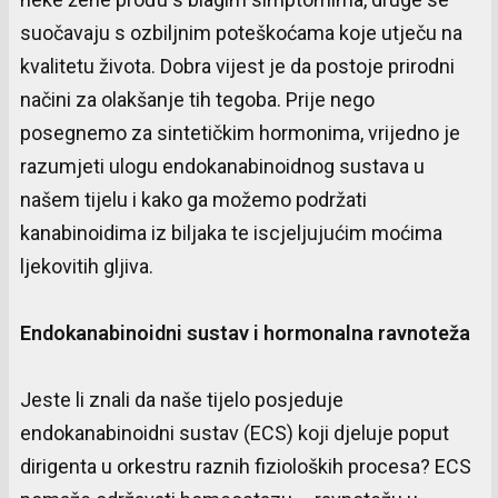
suočavaju s ozbiljnim poteškoćama koje utječu na
kvalitetu života. Dobra vijest je da postoje prirodni
načini za olakšanje tih tegoba. Prije nego
posegnemo za sintetičkim hormonima, vrijedno je
razumjeti ulogu endokanabinoidnog sustava u
našem tijelu i kako ga možemo podržati
kanabinoidima iz biljaka te iscjeljujućim moćima
ljekovitih gljiva.
Endokanabinoidni
sustav
i
hormonalna
ravnoteža
Jeste li znali da naše tijelo posjeduje
endokanabinoidni sustav (ECS) koji djeluje poput
dirigenta u orkestru raznih fizioloških procesa? ECS