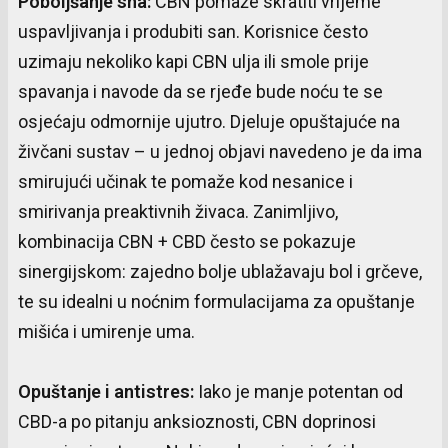
Poboljšanje
sna
:
CBN pomaže skratiti vrijeme
uspavljivanja i produbiti san. Korisnice često
uzimaju nekoliko kapi CBN ulja ili smole prije
spavanja i navode da se rjeđe bude noću te se
osjećaju odmornije ujutro. Djeluje opuštajuće na
živčani sustav – u jednoj objavi navedeno je da ima
smirujući učinak te pomaže kod nesanice i
smirivanja preaktivnih živaca. Zanimljivo,
kombinacija CBN + CBD često se pokazuje
sinergijskom: zajedno bolje ublažavaju bol i grčeve,
te su idealni u noćnim formulacijama za opuštanje
mišića i umirenje uma.
Opuštanje
i
antistres
:
Iako je manje potentan od
CBD-a po pitanju anksioznosti, CBN doprinosi