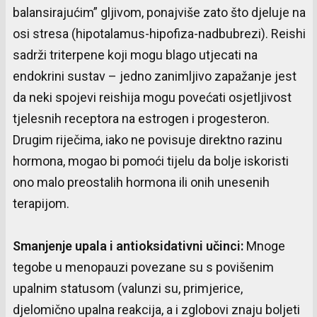
balansirajućim” gljivom, ponajviše zato što djeluje na
osi stresa (hipotalamus-hipofiza-nadbubrezi). Reishi
sadrži triterpene koji mogu blago utjecati na
endokrini sustav – jedno zanimljivo zapažanje jest
da neki spojevi reishija mogu povećati osjetljivost
tjelesnih receptora na estrogen i progesteron.
Drugim riječima, iako ne povisuje direktno razinu
hormona, mogao bi pomoći tijelu da bolje iskoristi
ono malo preostalih hormona ili onih unesenih
terapijom.
Smanjenje
upala
i
antioksidativni
učinci
:
Mnoge
tegobe u menopauzi povezane su s povišenim
upalnim statusom (valunzi su, primjerice,
djelomično upalna reakcija, a i zglobovi znaju boljeti