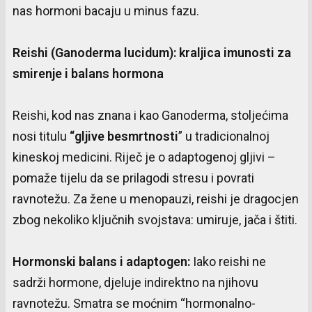
nas hormoni bacaju u minus fazu.
Reishi
(Ganoderma lucidum):
kraljica
imunosti
za
smirenje
i
balans
hormona
Reishi, kod nas znana i kao Ganoderma, stoljećima
nosi titulu
“
gljive
besmrtnosti
” u tradicionalnoj
kineskoj medicini. Riječ je o adaptogenoj gljivi –
pomaže tijelu da se prilagodi stresu i povrati
ravnotežu. Za žene u menopauzi, reishi je dragocjen
zbog nekoliko ključnih svojstava: umiruje, jača i štiti.
Hormonski
balans
i
adaptogen:
Iako reishi ne
sadrži hormone, djeluje indirektno na njihovu
ravnotežu. Smatra se moćnim “hormonalno-