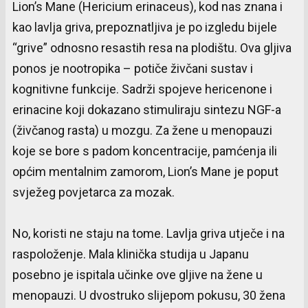
Lion’s Mane (Hericium erinaceus), kod nas znana i
kao lavlja griva, prepoznatljiva je po izgledu bijele
“grive” odnosno resastih resa na plodištu. Ova gljiva
ponos je nootropika – potiče živčani sustav i
kognitivne funkcije. Sadrži spojeve hericenone i
erinacine koji dokazano stimuliraju sintezu NGF-a
(živčanog rasta) u mozgu. Za žene u menopauzi
koje se bore s padom koncentracije, pamćenja ili
općim mentalnim zamorom, Lion’s Mane je poput
svježeg povjetarca za mozak.
No, koristi ne staju na tome. Lavlja griva utječe i na
raspoloženje. Mala klinička studija u Japanu
posebno je ispitala učinke ove gljive na žene u
menopauzi. U dvostruko slijepom pokusu, 30 žena