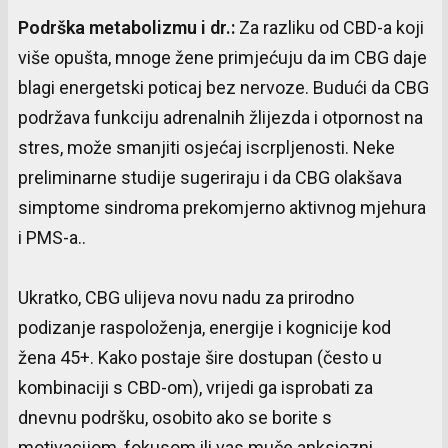
Podrška
metabolizmu
i
dr.:
Za razliku od CBD-a koji
više opušta, mnoge žene primjećuju da im CBG daje
blagi energetski poticaj bez nervoze. Budući da CBG
podržava funkciju adrenalnih žlijezda i otpornost na
stres, može smanjiti osjećaj iscrpljenosti. Neke
preliminarne studije sugeriraju i da CBG olakšava
simptome sindroma prekomjerno aktivnog mjehura
i PMS-a..
Ukratko, CBG ulijeva novu nadu za prirodno
podizanje raspoloženja, energije i kognicije kod
žena 45+. Kako postaje šire dostupan (često u
kombinaciji s CBD-om), vrijedi ga isprobati za
dnevnu podršku, osobito ako se borite s
motivacijom, fokusom ili vas muče anksiozni