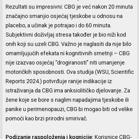
Rezultati su impresivni: CBG je već nakon 20 minuta
značajno smanjio osjećaj tjeskobe u odnosu na
placebo, a učinak je potrajao i do 60 minuta.
Subjektivni doživljaj stresa također je bio niži kod
onih koji su uzeli CBG. Važno je naglasiti da nije bilo
omamljujućih efekata ni kognitivnih smetnji – CBG
nije izazvao osjećaj “drogiranosti” niti umanjenje
motoričkih sposobnosti. Ova studija (WSU, Scientific
Reports 2024.) potvrđuje ranije indikacije iz
istraživanja da CBG ima anksiolitičko djelovanje. Za
žene koje se bore s naglim napadajima tjeskobe ili
panike u perimenopauzi, CBG bi mogao biti od velike
pomoći kao brzi prirodni smirivač.
Podizanje
raspoloženja
i
kognicije
: Korisnice CBG-