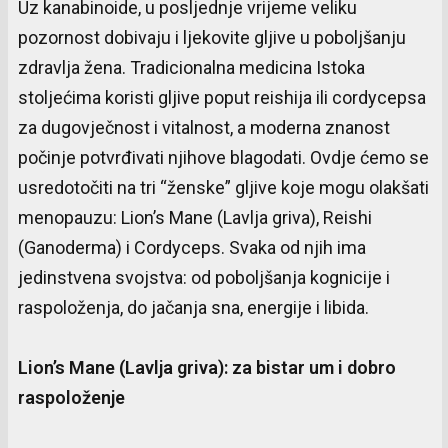
Uz kanabinoide, u posljednje vrijeme veliku
pozornost dobivaju i ljekovite gljive u poboljšanju
zdravlja žena. Tradicionalna medicina Istoka
stoljećima koristi gljive poput reishija ili cordycepsa
za dugovječnost i vitalnost, a moderna znanost
počinje potvrđivati njihove blagodati. Ovdje ćemo se
usredotočiti na tri “ženske” gljive koje mogu olakšati
menopauzu: Lion’s Mane (Lavlja griva), Reishi
(Ganoderma) i Cordyceps. Svaka od njih ima
jedinstvena svojstva: od poboljšanja kognicije i
raspoloženja, do jačanja sna, energije i libida.
Lion’s Mane (
Lavlja
griva
): za bistar um
i
dobro
raspoloženje