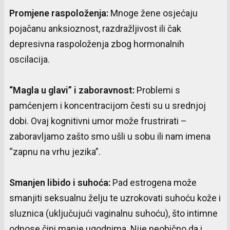
Promjene
raspoloženja
:
Mnoge žene osjećaju
pojačanu anksioznost, razdražljivost ili čak
depresivna raspoloženja zbog hormonalnih
oscilacija.
“
Magla
u
glavi
”
i
zaboravnost
:
Problemi s
pamćenjem i koncentracijom česti su u srednjoj
dobi. Ovaj kognitivni umor može frustrirati –
zaboravljamo zašto smo ušli u sobu ili nam imena
“zapnu na vrhu jezika”.
Smanjen
libido
i
suhoća
:
Pad estrogena može
smanjiti seksualnu želju te uzrokovati suhoću kože i
sluznica (uključujući vaginalnu suhoću), što intimne
odnose čini manje ugodnima. Nije neobično da i