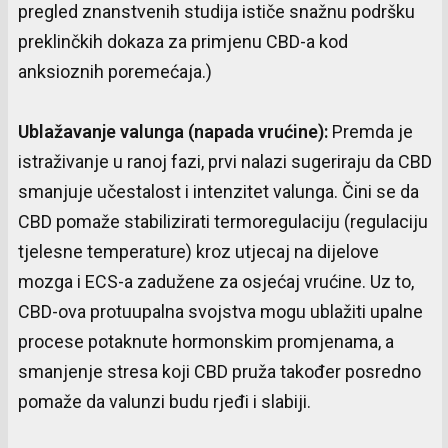
pregled znanstvenih studija ističe snažnu podršku
preklinčkih dokaza za primjenu CBD-a kod
anksioznih poremećaja.)
Ublažavanje
valunga
(
napada
vrućine
):
Premda je
istraživanje u ranoj fazi, prvi nalazi sugeriraju da CBD
smanjuje učestalost i intenzitet valunga. Čini se da
CBD pomaže stabilizirati termoregulaciju (regulaciju
tjelesne temperature) kroz utjecaj na dijelove
mozga i ECS-a zadužene za osjećaj vrućine. Uz to,
CBD-ova protuupalna svojstva mogu ublažiti upalne
procese potaknute hormonskim promjenama, a
smanjenje stresa koji CBD pruža također posredno
pomaže da valunzi budu rjeđi i slabiji.