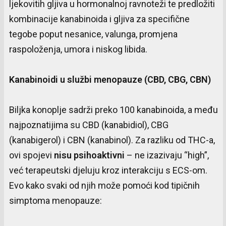
ljekovitih gljiva u hormonalnoj ravnoteži te predložiti
kombinacije kanabinoida i gljiva za specifične
tegobe poput nesanice, valunga, promjena
raspoloženja, umora i niskog libida.
Kanabinoidi
u
službi
menopauze
(CBD, CBG, CBN)
Biljka konoplje sadrži preko 100 kanabinoida, a među
najpoznatijima su CBD (kanabidiol), CBG
(kanabigerol) i CBN (kanabinol). Za razliku od THC-a,
ovi spojevi
nisu
psihoaktivni
– ne izazivaju “high”,
već terapeutski djeluju kroz interakciju s ECS-om.
Evo kako svaki od njih može pomoći kod tipičnih
simptoma menopauze: