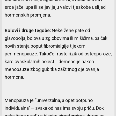
srce jače lupa ili se javljaju valovi tjeskobe uslijed
hormonskih promjena.
Bolovi
i
druge
tegobe
:
Neke žene pate od
glavobolja, bolova u zglobovima ili mišićima, pa čak i
novih stanja poput fibromialgije tijekom
perimenopauze. Također raste rizik od osteoporoze,
kardiovaskularnih bolesti i demencije nakon
menopauze zbog gubitka zaštitnog djelovanja
hormona.
Menopauza je “univerzalna, a opet potpuno
individualna” – svaka od nas ima svoju priču. Dok
neke žene prođu s blagim simptomima, druge se