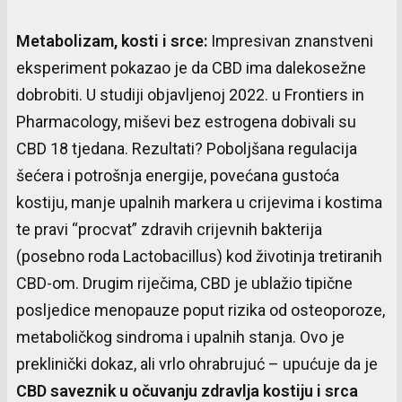
Metabolizam
,
kosti
i
srce
:
Impresivan znanstveni
eksperiment pokazao je da CBD ima dalekosežne
dobrobiti. U studiji objavljenoj 2022. u Frontiers in
Pharmacology, miševi bez estrogena dobivali su
CBD 18 tjedana. Rezultati? Poboljšana regulacija
šećera i potrošnja energije, povećana gustoća
kostiju, manje upalnih markera u crijevima i kostima
te pravi “procvat” zdravih crijevnih bakterija
(posebno roda Lactobacillus) kod životinja tretiranih
CBD-om. Drugim riječima, CBD je ublažio tipične
posljedice menopauze poput rizika od osteoporoze,
metaboličkog sindroma i upalnih stanja. Ovo je
preklinički dokaz, ali vrlo ohrabrujuć – upućuje da je
CBD
saveznik
u
očuvanju
zdravlja
kostiju
i
srca