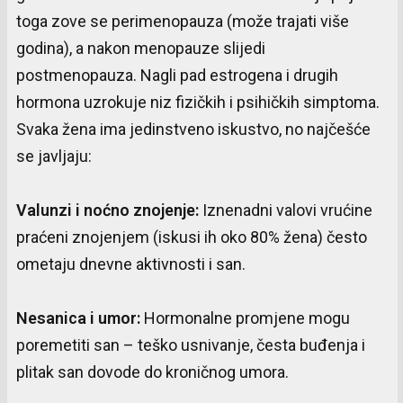
toga zove se perimenopauza (može trajati više
godina), a nakon menopauze slijedi
postmenopauza. Nagli pad estrogena i drugih
hormona uzrokuje niz fizičkih i psihičkih simptoma.
Svaka žena ima jedinstveno iskustvo, no najčešće
se javljaju:
Valunzi
i
noćno
znojenje
:
Iznenadni valovi vrućine
praćeni znojenjem (iskusi ih oko 80% žena) često
ometaju dnevne aktivnosti i san.
Nesanica
i
umor
:
Hormonalne promjene mogu
poremetiti san – teško usnivanje, česta buđenja i
plitak san dovode do kroničnog umora.