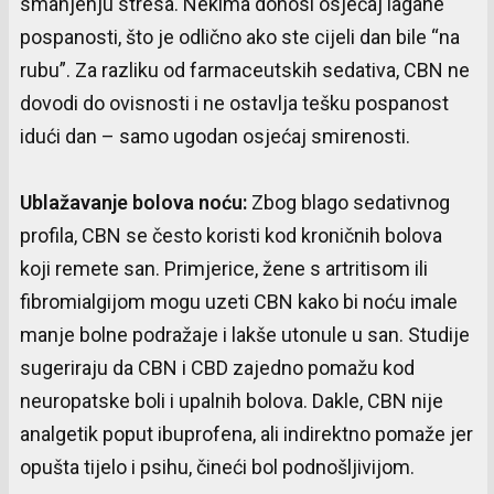
smanjenju stresa. Nekima donosi osjećaj lagane
pospanosti, što je odlično ako ste cijeli dan bile “na
rubu”. Za razliku od farmaceutskih sedativa, CBN ne
dovodi do ovisnosti i ne ostavlja tešku pospanost
idući dan – samo ugodan osjećaj smirenosti.
Ublažavanje
bolova
noću
:
Zbog blago sedativnog
profila, CBN se često koristi kod kroničnih bolova
koji remete san. Primjerice, žene s artritisom ili
fibromialgijom mogu uzeti CBN kako bi noću imale
manje bolne podražaje i lakše utonule u san. Studije
sugeriraju da CBN i CBD zajedno pomažu kod
neuropatske boli i upalnih bolova. Dakle, CBN nije
analgetik poput ibuprofena, ali indirektno pomaže jer
opušta tijelo i psihu, čineći bol podnošljivijom.