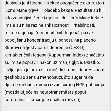
dobivalo je 4 tjedna ili kekse obogaćene ekstraktom
Lion’s Mane gljive, ili placebo kekse. Rezultati su bili
vrlo zanimljivi: žene koje su jele Lion’s Mane kekse
imale su niže razine anksioznosti i iritabilnosti,
manje osjećaja “nespecifičnih tegoba”, pa čak i
poboljšanu koncentraciju u odnosu na placebo.
Skorovi na ljestvicama depresije (CES-D) i
klimakteričnih tegoba (Kupperman Index) značajno
su im se popravili nakon uzimanja gljive. Ukratko,
lavlja griva je pokazala moć da smanji depresivnost i
tjeskobu u žena u menopauzi, što sugerira da
djeluje mehanizmima i izvan samog NGF-poticanja
(možda utječe na neurotransmitere poput
serotonina ili smanjuje upalu u mozgu).