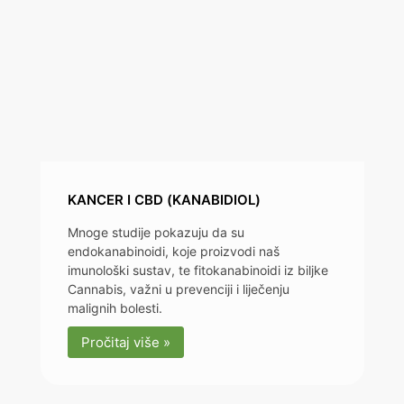
KANCER I CBD (KANABIDIOL)
Mnoge studije pokazuju da su
endokanabinoidi, koje proizvodi naš
imunološki sustav, te fitokanabinoidi iz biljke
Cannabis, važni u prevenciji i liječenju
malignih bolesti.
Pročitaj više »