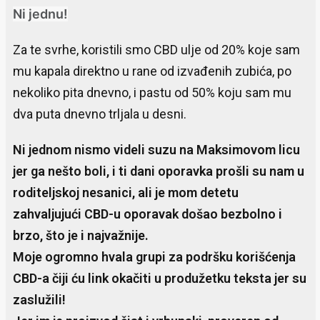
Ni jednu!
Za te svrhe, koristili smo CBD ulje od 20% koje sam
mu kapala direktno u rane od izvađenih zubića, po
nekoliko pita dnevno, i pastu od 50% koju sam mu
dva puta dnevno trljala u desni.
Ni jednom nismo videli suzu na Maksimovom licu
jer ga nešto boli, i ti dani oporavka prošli su nam u
roditeljskoj nesanici, ali je mom detetu
zahvaljujući CBD-u oporavak došao bezbolno i
brzo, što je i najvažnije.
Moje ogromno hvala grupi za podršku korišćenja
CBD-a čiji ću link okačiti u produžetku teksta jer su
zaslužili!