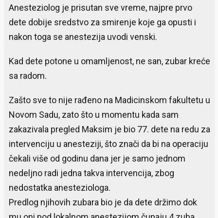
Anesteziolog je prisutan sve vreme, najpre prvo
dete dobije sredstvo za smirenje koje ga opusti i
nakon toga se anestezija uvodi venski.
Kad dete potone u omamljenost, ne san, zubar kreće
sa radom.
Zašto sve to nije rađeno na Madicinskom fakultetu u
Novom Sadu, zato što u momentu kada sam
zakazivala pregled Maksim je bio 77. dete na redu za
intervenciju u anesteziji, što znači da bi na operaciju
čekali više od godinu dana jer je samo jednom
nedeljno radi jedna takva intervencija, zbog
nedostatka anesteziologa.
Predlog njihovih zubara bio je da dete držimo dok
mu oni pod lokalnom anestezijom čupaju 4 zuba