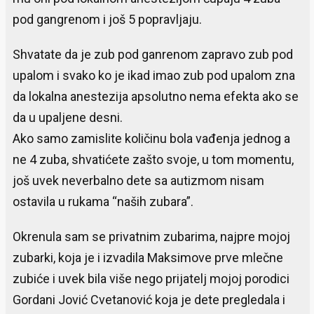
pod gangrenom i još 5 popravljaju.
Shvatate da je zub pod ganrenom zapravo zub pod
upalom i svako ko je ikad imao zub pod upalom zna
da lokalna anestezija apsolutno nema efekta ako se
da u upaljene desni.
Ako samo zamislite količinu bola vađenja jednog a
ne 4 zuba, shvatićete zašto svoje, u tom momentu,
još uvek neverbalno dete sa autizmom nisam
ostavila u rukama “naših zubara”.
Okrenula sam se privatnim zubarima, najpre mojoj
zubarki, koja je i izvadila Maksimove prve mlečne
zubiće i uvek bila više nego prijatelj mojoj porodici
Gordani Jović Cvetanović koja je dete pregledala i