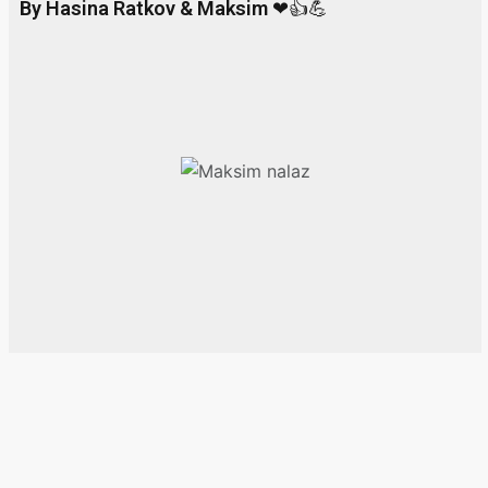
By Hasina Ratkov & Maksim
❤👍💪