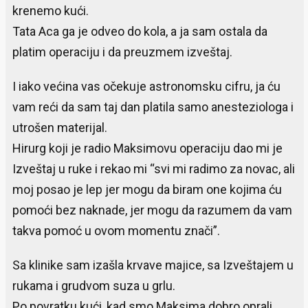
krenemo kući.
Tata Aca ga je odveo do kola, a ja sam ostala da
platim operaciju i da preuzmem izveštaj.
I iako većina vas očekuje astronomsku cifru, ja ću
vam reći da sam taj dan platila samo anesteziologa i
utrošen materijal.
Hirurg koji je radio Maksimovu operaciju dao mi je
Izveštaj u ruke i rekao mi “svi mi radimo za novac, ali
moj posao je lep jer mogu da biram one kojima ću
pomoći bez naknade, jer mogu da razumem da vam
takva pomoć u ovom momentu znači”.
Sa klinike sam izašla krvave majice, sa Izveštajem u
rukama i grudvom suza u grlu.
Po povratku kući, kad smo Maksima dobro oprali