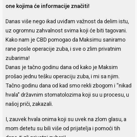
one kojima će informacije značiti!
Danas više nego ikad uviđam važnost da delim istu,
uz ogromnu zahvalnost svima koji će biti tagovani.
Kako nam je CBD pomogao da Maksimu saniramo
rane posle operacije zuba, i sve o zlim privatnim
zubarima!
Danas je tačno godinu dana od kako je Maksim
prošao jednu tešku operaciju zuba, i mi sa njim.
Tačno godinu dana od kad smo rekli zbogom i “nikad
hvala” državnim stomatolozima koji su u procesu, u
našoj priči, zakazali.
I, zauvek hvala onima koji su uvek na zlom glasu, a
mom detetu su bili više od prijatelja i pomoći tih