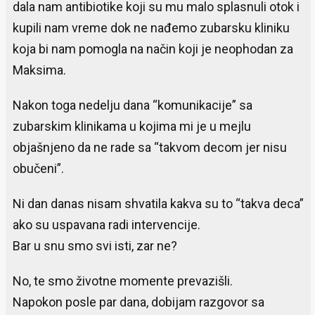
dala nam antibiotike koji su mu malo splasnuli otok i
kupili nam vreme dok ne nađemo zubarsku kliniku
koja bi nam pomogla na način koji je neophodan za
Maksima.
Nakon toga nedelju dana “komunikacije” sa
zubarskim klinikama u kojima mi je u mejlu
objašnjeno da ne rade sa “takvom decom jer nisu
obučeni”.
Ni dan danas nisam shvatila kakva su to “takva deca”
ako su uspavana radi intervencije.
Bar u snu smo svi isti, zar ne?
No, te smo životne momente prevazišli.
Napokon posle par dana, dobijam razgovor sa