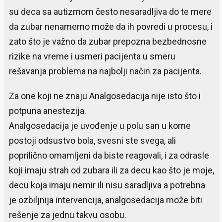
su deca sa autizmom često nesaradljiva do te mere
da zubar nenamerno može da ih povredi u procesu, i
zato što je važno da zubar prepozna bezbednosne
rizike na vreme i usmeri pacijenta u smeru
rešavanja problema na najbolji način za pacijenta.
Za one koji ne znaju Analgosedacija nije isto što i
potpuna anestezija.
Analgosedacija je uvođenje u polu san u kome
postoji odsustvo bola, svesni ste svega, ali
poprilično omamljeni da biste reagovali, i za odrasle
koji imaju strah od zubara ili za decu kao što je moje,
decu koja imaju nemir ili nisu saradljiva a potrebna
je ozbiljnija intervencija, analgosedacija može biti
rešenje za jednu takvu osobu.