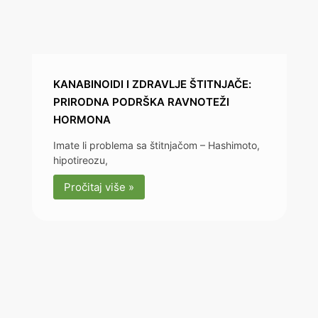
KANABINOIDI I ZDRAVLJE ŠTITNJAČE:
PRIRODNA PODRŠKA RAVNOTEŽI
HORMONA
Imate li problema sa štitnjačom – Hashimoto,
hipotireozu,
Pročitaj više »