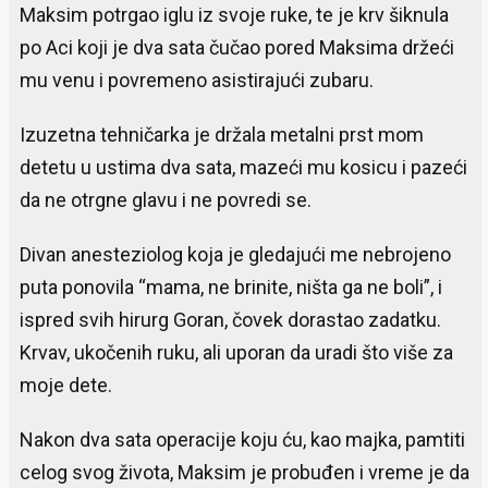
Maksim potrgao iglu iz svoje ruke, te je krv šiknula
po Aci koji je dva sata čučao pored Maksima držeći
mu venu i povremeno asistirajući zubaru.
Izuzetna tehničarka je držala metalni prst mom
detetu u ustima dva sata, mazeći mu kosicu i pazeći
da ne otrgne glavu i ne povredi se.
Divan anesteziolog koja je gledajući me nebrojeno
puta ponovila “mama, ne brinite, ništa ga ne boli”, i
ispred svih hirurg Goran, čovek dorastao zadatku.
Krvav, ukočenih ruku, ali uporan da uradi što više za
moje dete.
Nakon dva sata operacije koju ću, kao majka, pamtiti
celog svog života, Maksim je probuđen i vreme je da