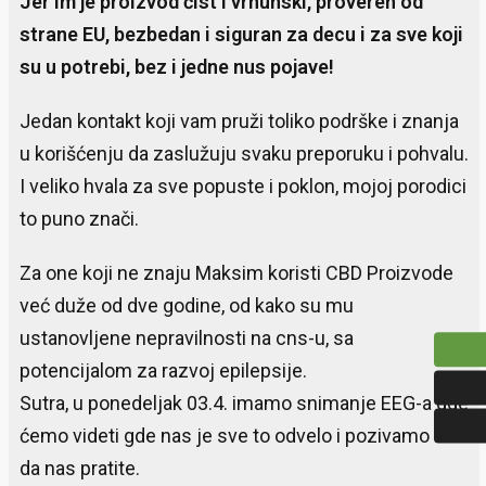
Jer im je proizvod čist i vrhunski, proveren od
strane EU, bezbedan i siguran za decu i za sve koji
su u potrebi, bez i jedne nus pojave!
Jedan kontakt koji vam pruži toliko podrške i znanja
u korišćenju da zaslužuju svaku preporuku i pohvalu.
I veliko hvala za sve popuste i poklon, mojoj porodici
to puno znači.
Za one koji ne znaju Maksim koristi CBD Proizvode
već duže od dve godine, od kako su mu
ustanovljene nepravilnosti na cns-u, sa
potencijalom za razvoj epilepsije.
Sutra, u ponedeljak 03.4. imamo snimanje EEG-a gde
ćemo videti gde nas je sve to odvelo i pozivamo vas
da nas pratite.