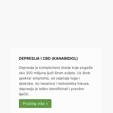
DEPRESIJA I CBD (KANABIDIOL)
Depresija je komplicirano stanje koje pogađa
oko 300 milijuna ljudi širom svijeta. Uz širok
spektar simptoma, od osjećaja tuge i
tjeskobe, do nesanice i nedostatka fokusa,
depresiju je teško identificirati i pravilno
liječiti.
Pročitaj više »