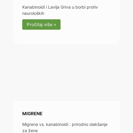
Kanabinoidi i Lavlja Griva u borbi protiv
neuroloških
Pročitaj više »
MIGRENE
Migrena vs. kanabinoidi : prirodno olakšanje
za žene