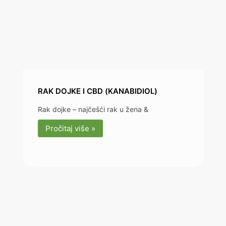
RAK DOJKE I CBD (KANABIDIOL)
Rak dojke – najčešći rak u žena &
Pročitaj više »