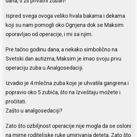
dana, ti zli privatni zubari!
Ispred svega ovoga veliko hvala bakama i dekama
koji su nam pomogli oko Ognjena dok se Maksim
oporavljao od operacije, i mi sa njim.
Pre tačno godinu dana, a nekako simbolično na
Svetski dan autizma, Maksim je imao svoju prvu
operaciju zuba u Analgosedaciji.
Izvadio je 4 mlečna zuba koje je uhvatila gangrena i
popravio oko 5 zubića, što na Izveštaju možete i
pročitati.
Zašto u analgosedaciji?
Zato što ozbiljnost operacije nije mogla da se osloni
na mirne roditeljske ruke umirivanja deteta. Zato što