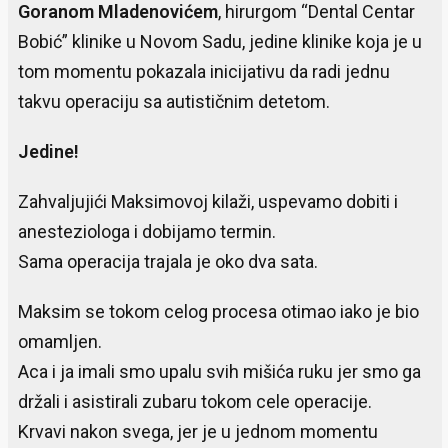
Goranom Mladenovićem
, hirurgom “Dental Centar
Bobić” klinike u Novom Sadu, jedine klinike koja je u
tom momentu pokazala inicijativu da radi jednu
takvu operaciju sa autističnim detetom.
Jedine!
Zahvaljujići Maksimovoj kilaži, uspevamo dobiti i
anesteziologa i dobijamo termin.
Sama operacija trajala je oko dva sata.
Maksim se tokom celog procesa otimao iako je bio
omamljen.
Aca i ja imali smo upalu svih mišića ruku jer smo ga
držali i asistirali zubaru tokom cele operacije.
Krvavi nakon svega, jer je u jednom momentu