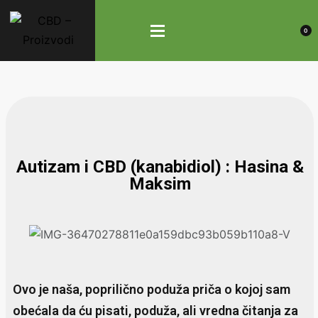
0
Autizam i CBD (kanabidiol) : Hasina &
Maksim
Ovo je naša, poprilično poduža priča o kojoj sam
obećala da ću pisati, poduža, ali vredna čitanja za