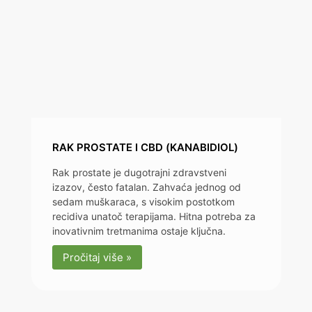
RAK PROSTATE I CBD (KANABIDIOL)
Rak prostate je dugotrajni zdravstveni
izazov, često fatalan. Zahvaća jednog od
sedam muškaraca, s visokim postotkom
recidiva unatoč terapijama. Hitna potreba za
inovativnim tretmanima ostaje ključna.
Pročitaj više »