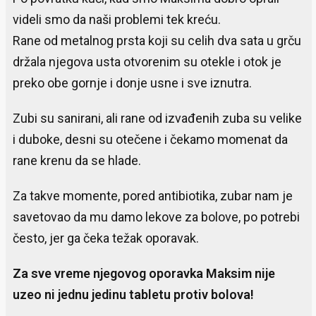
videli smo da naši problemi tek kreću.
Rane od metalnog prsta koji su celih dva sata u grču
držala njegova usta otvorenim su otekle i otok je
preko obe gornje i donje usne i sve iznutra.
Zubi su sanirani, ali rane od izvađenih zuba su velike
i duboke, desni su otečene i čekamo momenat da
rane krenu da se hlade.
Za takve momente, pored antibiotika, zubar nam je
savetovao da mu damo lekove za bolove, po potrebi
često, jer ga čeka težak oporavak.
Za sve vreme njegovog oporavka Maksim nije
uzeo ni jednu jedinu tabletu protiv bolova!