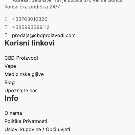
Adresa: Šetalište Franje Lučića 24, Velika Gorica
Korisnička podrška 24/7
+38763010326
+385993399112
prodaja@cbdproizvodi.com
Korisni linkovi
CBD Proizvodi
Vape
Medicinske gljive
Blog
Upoznajte nas
Info
O nama
Politika Privatnosti
Uslovi kupovine / Opći uvjeti