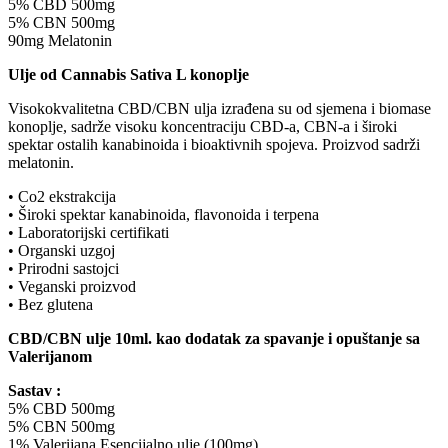
5% CBD 500mg
5% CBN 500mg
90mg Melatonin
Ulje od Cannabis Sativa L konoplje
Visokokvalitetna CBD/CBN ulja izrađena su od sjemena i biomase
konoplje, sadrže visoku koncentraciju CBD-a, CBN-a i široki
spektar ostalih kanabinoida i bioaktivnih spojeva. Proizvod sadrži
melatonin.
• Co2 ekstrakcija
• Široki spektar kanabinoida, flavonoida i terpena
• Laboratorijski certifikati
• Organski uzgoj
• Prirodni sastojci
• Veganski proizvod
• Bez glutena
CBD/CBN ulje 10ml. kao dodatak za spavanje i opuštanje sa
Valerijanom
Sastav :
5% CBD 500mg
5% CBN 500mg
1% Valerijana Esencijalno ulje (100mg)