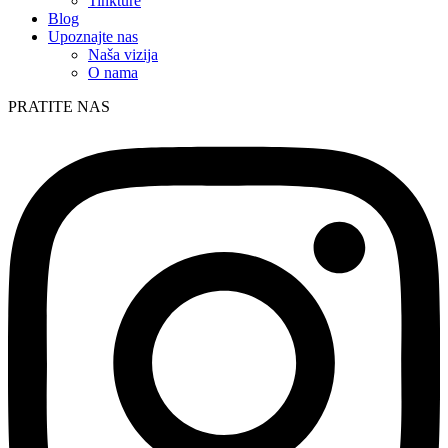
Tinkture
Blog
Upoznajte nas
Naša vizija
O nama
PRATITE NAS