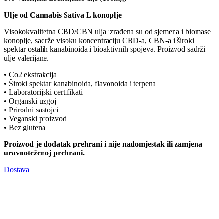
Ulje od Cannabis Sativa L konoplje
Visokokvalitetna CBD/CBN ulja izrađena su od sjemena i biomase
konoplje, sadrže visoku koncentraciju CBD-a, CBN-a i široki
spektar ostalih kanabinoida i bioaktivnih spojeva. Proizvod sadrži
ulje valerijane.
• Co2 ekstrakcija
• Široki spektar kanabinoida, flavonoida i terpena
• Laboratorijski certifikati
• Organski uzgoj
• Prirodni sastojci
• Veganski proizvod
• Bez glutena
Proizvod je dodatak prehrani i nije nadomjestak ili zamjena
uravnoteženoj prehrani.
Dostava