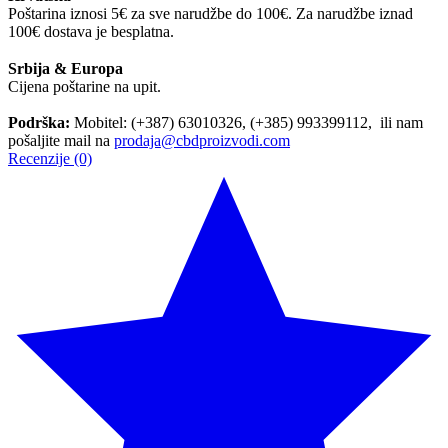
Poštarina iznosi 5€ za sve narudžbe do 100€. Za narudžbe iznad
100€ dostava je besplatna.
Srbija & Europa
Cijena poštarine na upit.
Podrška:
Mobitel: (+387) 63010326, (+385) 993399112, ili nam
pošaljite mail na
prodaja@cbdproizvodi.com
Recenzije (0)