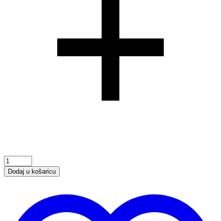
Sleep
Well
Dodaj u košaricu
ulje
Valerijana
+
Melatonin
količina