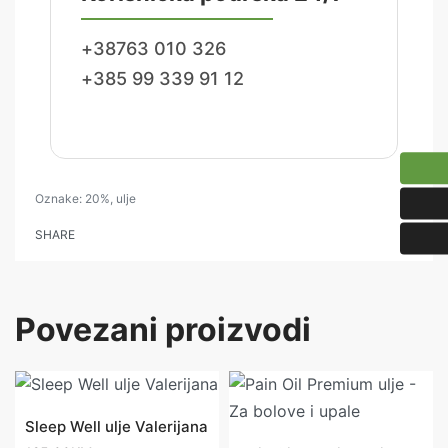
+38763 010 326
+385 99 339 91 12
Oznake:
20%
,
ulje
SHARE
Povezani proizvodi
10ml
10ml
Sleep Well ulje Valerijana