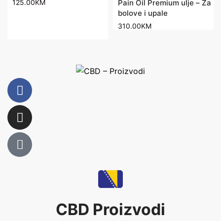
125.00
KM
Pain Oil Premium ulje – Za
bolove i upale
310.00
KM
CBD Proizvodi