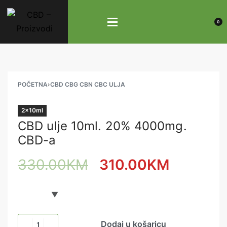
0
POČETNA
›
CBD CBG CBN CBC ULJA
2x10ml
CBD ulje 10ml. 20% 4000mg.
CBD-a
330.00
KM
310.00
KM
Dodaj u košaricu