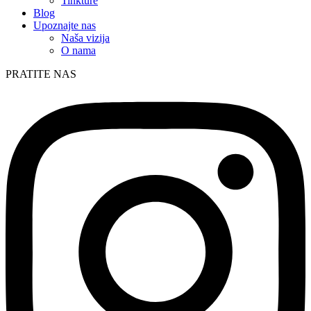
Tinkture
Blog
Upoznajte nas
Naša vizija
O nama
PRATITE NAS