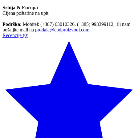
Srbija & Europa
Cijena poštarine na upit.
Podrška:
Mobitel: (+387) 63010326, (+385) 993399112, ili nam
pošaljite mail na
prodaja@cbdproizvodi.com
Recenzije (0)