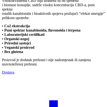
Visokokvalitetna CBD ulja izrađena su od sjemena
i biomase konoplje, sadrže visoku koncentraciju CBD-a, puni
spektar
ostalih kanabionida i bioaktivnih spojeva pružajući “efekat sinergije”
prilikom upotrebe.
• Co2 ekstrakcija
• Puni spektar kanabinoida, flavonoida i terpena
• Laboratorijski certifikati
• Organski uzgoj
• Prirodni sastojci
• Veganski proizvod
• Bez glutena
Proizvod je dodatak prehrani i nije nadomjestak ili zamjena
uravnoteženoj prehrani.
Dostava