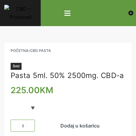
0
POČETNA
›
CBD PASTA
5ml
Pasta 5ml. 50% 2500mg. CBD-a
225.00
KM
Dodaj u košaricu