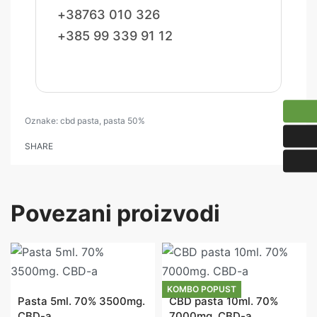
+38763 010 326
+385 99 339 91 12
Oznake:
cbd pasta
,
pasta 50%
SHARE
Povezani proizvodi
5ml
OKUS LIMUNA
2x5ml
OKUS LIMUNA
KOMBO POPUST
Pasta 5ml. 70% 3500mg.
CBD pasta 10ml. 70%
CBD-a
7000mg. CBD-a