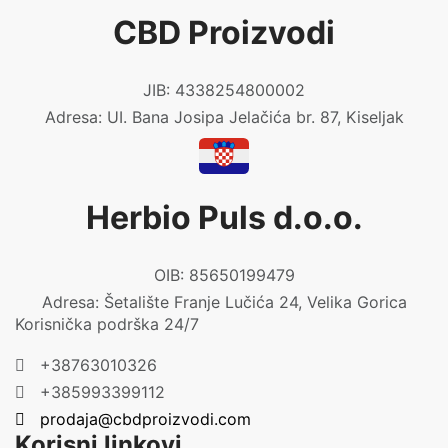
CBD Proizvodi
JIB: 4338254800002
Adresa: UI. Bana Josipa Jelačića br. 87, Kiseljak
Herbio Puls d.o.o.
OIB: 85650199479
Adresa: Šetalište Franje Lučića 24, Velika Gorica
Korisnička podrška 24/7
+38763010326
+385993399112
prodaja@cbdproizvodi.com
Korisni linkovi