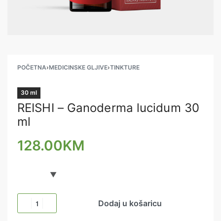
POČETNA
›
MEDICINSKE GLJIVE
›
TINKTURE
30 ml
REISHI – Ganoderma lucidum 30
ml
128.00
KM
Dodaj u košaricu