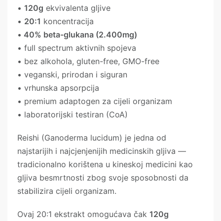
•
120g
ekvivalenta gljive
•
20:1
koncentracija
•
40% beta-glukana (2.400mg)
• full spectrum aktivnih spojeva
• bez alkohola, gluten-free, GMO-free
• veganski, prirodan i siguran
• vrhunska apsorpcija
• premium adaptogen za cijeli organizam
• laboratorijski testiran (CoA)
Reishi (Ganoderma lucidum) je jedna od
najstarijih i najcjenjenijih medicinskih gljiva —
tradicionalno korištena u kineskoj medicini kao
gljiva besmrtnosti zbog svoje sposobnosti da
stabilizira cijeli organizam.
Ovaj 20:1 ekstrakt omogućava čak
120g