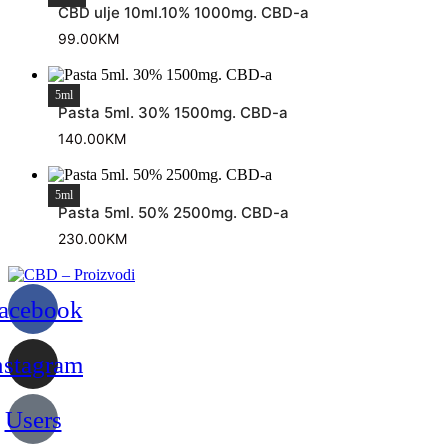
CBD ulje 10ml.10% 1000mg. CBD-a
99.00
KM
5ml
Pasta 5ml. 30% 1500mg. CBD-a
140.00
KM
5ml
Pasta 5ml. 50% 2500mg. CBD-a
230.00
KM
acebook
nstagram
Users