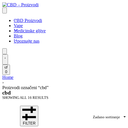
CBD Proizvodi
Vape
Medicinske gljive
Blog
Upoznajte nas
0
Home
›
Proizvodi označeni “cbd”
cbd
SHOWING ALL 16 RESULTS
Zadano sortiranje
FILTER