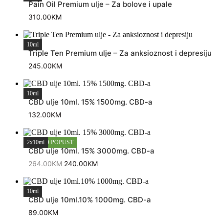
Pain Oil Premium ulje – Za bolove i upale
310.00
KM
10ml
Triple Ten Premium ulje – Za anksioznost i depresiju
245.00
KM
10ml
CBD ulje 10ml. 15% 1500mg. CBD-a
132.00
KM
KOMBO POPUST
2x10ml
CBD ulje 10ml. 15% 3000mg. CBD-a
Izvorna
Trenutna
264.00
KM
240.00
KM
cijena
cijena
bila
je:
je:
240.00KM.
264.00KM.
10ml
CBD ulje 10ml.10% 1000mg. CBD-a
89.00
KM