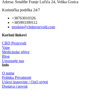
Adresa: Šetalište Franje Lučića 24, Velika Gorica
Korisnička podrška 24/7
+38763010326
+385993399112
prodaja@cbdproizvodi.com
Korisni linkovi
CBD Proizvodi
Vape
Medicinske gljive
Blog
Upoznajte nas
Info
O nama
Politika Privatnosti
Uslovi kupovine / Opći uvjeti
Dostava i povrat